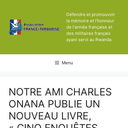
Aller
au
Défendre et promouvoir
contenu
la mémoire et l'honneur
de l'armée française et
des militaires français
ayant servi au Rwanda
Menu
NOTRE AMI CHARLES
ONANA PUBLIE UN
NOUVEAU LIVRE,
« CINQ ENQUÊTES