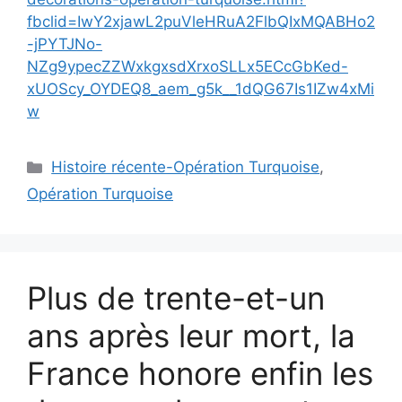
fbclid=IwY2xjawL2puVleHRuA2FlbQIxMQABHo2
-jPYTJNo-
NZg9ypecZZWxkgxsdXrxoSLLx5ECcGbKed-
xUOScy_OYDEQ8_aem_g5k__1dQG67Is1IZw4xMi
w
Catégories
Histoire récente-Opération Turquoise
,
Opération Turquoise
Plus de trente-et-un
ans après leur mort, la
France honore enfin les