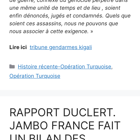
de guerre, connexe du génocide perpétré dans
une même unité de temps et de lieu , soient
enfin dénoncés, jugés et condamnés. Quels que
soient ces assassins, nous ne pouvons que
nous associer à cette exigence.
»
Lire ici
tribune gendarmes kigali
Catégories
Histoire récente-Opération Turquoise
,
Opération Turquoise
RAPPORT DUCLERT.
JAMBO FRANCE FAIT
UN BILAN DES