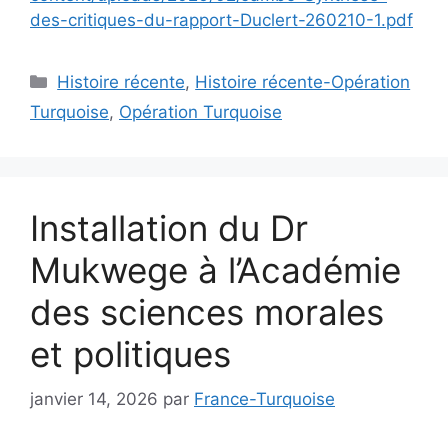
des-critiques-du-rapport-Duclert-260210-1.pdf
Catégories
Histoire récente
,
Histoire récente-Opération
Turquoise
,
Opération Turquoise
Installation du Dr
Mukwege à l’Académie
des sciences morales
et politiques
janvier 14, 2026
par
France-Turquoise