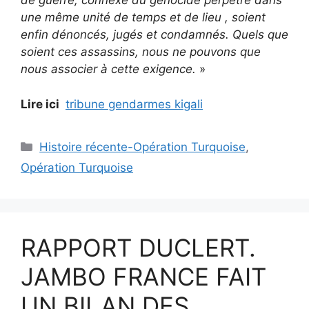
de guerre, connexe du génocide perpétré dans
une même unité de temps et de lieu , soient
enfin dénoncés, jugés et condamnés. Quels que
soient ces assassins, nous ne pouvons que
nous associer à cette exigence.
»
Lire ici
tribune gendarmes kigali
Catégories
Histoire récente-Opération Turquoise
,
Opération Turquoise
RAPPORT DUCLERT.
JAMBO FRANCE FAIT
UN BILAN DES