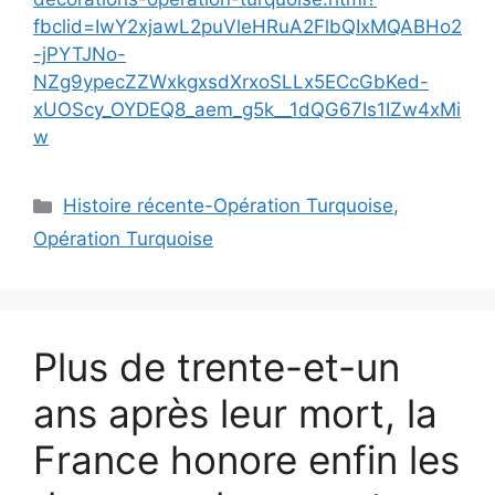
fbclid=IwY2xjawL2puVleHRuA2FlbQIxMQABHo2
-jPYTJNo-
NZg9ypecZZWxkgxsdXrxoSLLx5ECcGbKed-
xUOScy_OYDEQ8_aem_g5k__1dQG67Is1IZw4xMi
w
Catégories
Histoire récente-Opération Turquoise
,
Opération Turquoise
Plus de trente-et-un
ans après leur mort, la
France honore enfin les