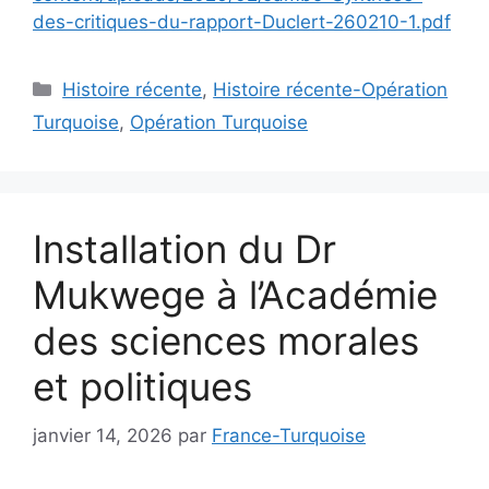
des-critiques-du-rapport-Duclert-260210-1.pdf
Catégories
Histoire récente
,
Histoire récente-Opération
Turquoise
,
Opération Turquoise
Installation du Dr
Mukwege à l’Académie
des sciences morales
et politiques
janvier 14, 2026
par
France-Turquoise