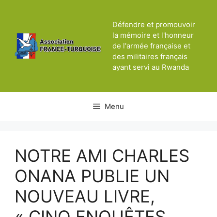
Aller
au
Défendre et promouvoir
contenu
la mémoire et l'honneur
de l'armée française et
des militaires français
ayant servi au Rwanda
Menu
NOTRE AMI CHARLES
ONANA PUBLIE UN
NOUVEAU LIVRE,
« CINQ ENQUÊTES