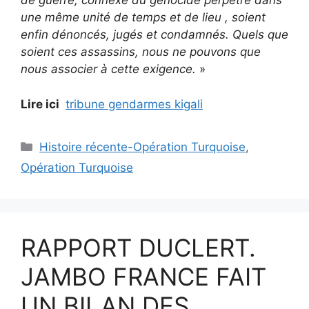
de guerre, connexe du génocide perpétré dans
une même unité de temps et de lieu , soient
enfin dénoncés, jugés et condamnés. Quels que
soient ces assassins, nous ne pouvons que
nous associer à cette exigence.
»
Lire ici
tribune gendarmes kigali
Catégories
Histoire récente-Opération Turquoise
,
Opération Turquoise
RAPPORT DUCLERT.
JAMBO FRANCE FAIT
UN BILAN DES