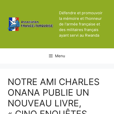
Aller
au
Défendre et promouvoir
contenu
la mémoire et l'honneur
de l'armée française et
des militaires français
ayant servi au Rwanda
Menu
NOTRE AMI CHARLES
ONANA PUBLIE UN
NOUVEAU LIVRE,
« CINQ ENQUÊTES