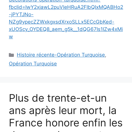
fbclid=IwY2xjawL2puVleHRuA2FlbQIxMQABHo2
-jPYTJNo-
NZg9ypecZZWxkgxsdXrxoSLLx5ECcGbKed-
xUOScy_OYDEQ8_aem_g5k__1dQG67Is1IZw4xMi
w
Catégories
Histoire récente-Opération Turquoise
,
Opération Turquoise
Plus de trente-et-un
ans après leur mort, la
France honore enfin les