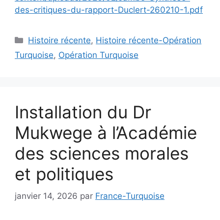
des-critiques-du-rapport-Duclert-260210-1.pdf
Catégories
Histoire récente
,
Histoire récente-Opération
Turquoise
,
Opération Turquoise
Installation du Dr
Mukwege à l’Académie
des sciences morales
et politiques
janvier 14, 2026
par
France-Turquoise