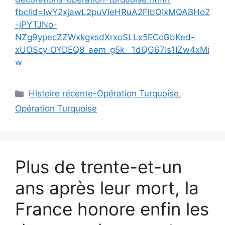
fbclid=IwY2xjawL2puVleHRuA2FlbQIxMQABHo2
-jPYTJNo-
NZg9ypecZZWxkgxsdXrxoSLLx5ECcGbKed-
xUOScy_OYDEQ8_aem_g5k__1dQG67Is1IZw4xMi
w
Catégories
Histoire récente-Opération Turquoise
,
Opération Turquoise
Plus de trente-et-un
ans après leur mort, la
France honore enfin les