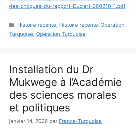
des-critiques-du-rapport-Duclert-260210-1.pdf
Catégories
Histoire récente
,
Histoire récente-Opération
Turquoise
,
Opération Turquoise
Installation du Dr
Mukwege à l’Académie
des sciences morales
et politiques
janvier 14, 2026
par
France-Turquoise