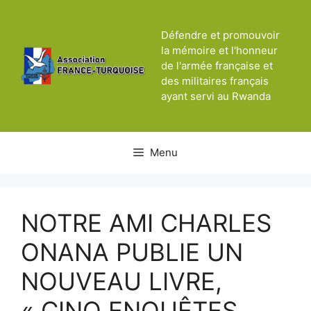
Aller
au
Défendre et promouvoir
contenu
la mémoire et l'honneur
de l'armée française et
des militaires français
ayant servi au Rwanda
Menu
NOTRE AMI CHARLES
ONANA PUBLIE UN
NOUVEAU LIVRE,
« CINQ ENQUÊTES