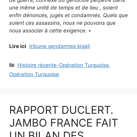
de guerre, connexe du génocide perpétré dans
une même unité de temps et de lieu , soient
enfin dénoncés, jugés et condamnés. Quels que
soient ces assassins, nous ne pouvons que
nous associer à cette exigence.
»
Lire ici
tribune gendarmes kigali
Catégories
Histoire récente-Opération Turquoise
,
Opération Turquoise
RAPPORT DUCLERT.
JAMBO FRANCE FAIT
UN BILAN DES