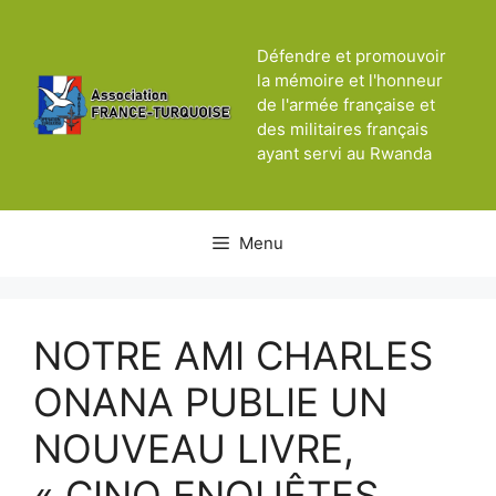
Aller
au
Défendre et promouvoir
contenu
la mémoire et l'honneur
de l'armée française et
des militaires français
ayant servi au Rwanda
Menu
NOTRE AMI CHARLES
ONANA PUBLIE UN
NOUVEAU LIVRE,
« CINQ ENQUÊTES