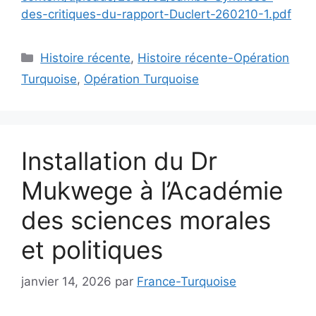
des-critiques-du-rapport-Duclert-260210-1.pdf
Catégories
Histoire récente
,
Histoire récente-Opération
Turquoise
,
Opération Turquoise
Installation du Dr
Mukwege à l’Académie
des sciences morales
et politiques
janvier 14, 2026
par
France-Turquoise