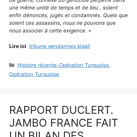
de guerre, connexe du génocide perpétré dans
une même unité de temps et de lieu , soient
enfin dénoncés, jugés et condamnés. Quels que
soient ces assassins, nous ne pouvons que
nous associer à cette exigence.
»
Lire ici
tribune gendarmes kigali
Catégories
Histoire récente-Opération Turquoise
,
Opération Turquoise
RAPPORT DUCLERT.
JAMBO FRANCE FAIT
UN BILAN DES