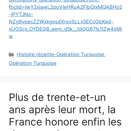
fbclid=IwY2xjawL2puVleHRuA2FlbQIxMQABHo2
-jPYTJNo-
NZg9ypecZZWxkgxsdXrxoSLLx5ECcGbKed-
xUOScy_OYDEQ8_aem_g5k__1dQG67Is1IZw4xMi
w
Catégories
Histoire récente-Opération Turquoise
,
Opération Turquoise
Plus de trente-et-un
ans après leur mort, la
France honore enfin les