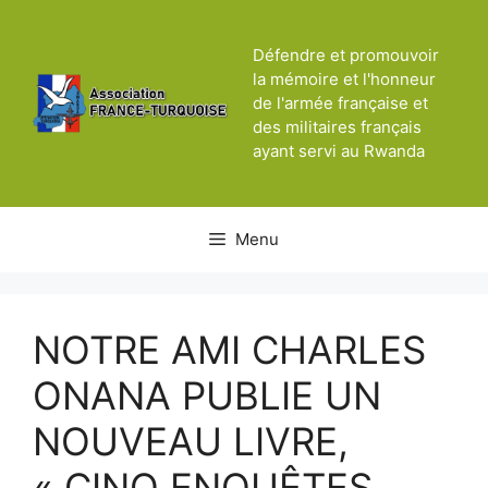
Aller
au
Défendre et promouvoir
contenu
la mémoire et l'honneur
de l'armée française et
des militaires français
ayant servi au Rwanda
Menu
NOTRE AMI CHARLES
ONANA PUBLIE UN
NOUVEAU LIVRE,
« CINQ ENQUÊTES