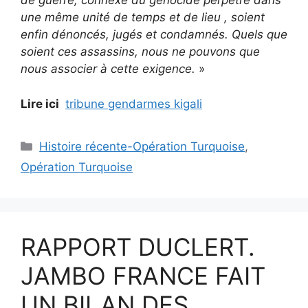
de guerre, connexe du génocide perpétré dans
une même unité de temps et de lieu , soient
enfin dénoncés, jugés et condamnés. Quels que
soient ces assassins, nous ne pouvons que
nous associer à cette exigence.
»
Lire ici
tribune gendarmes kigali
Catégories
Histoire récente-Opération Turquoise
,
Opération Turquoise
RAPPORT DUCLERT.
JAMBO FRANCE FAIT
UN BILAN DES