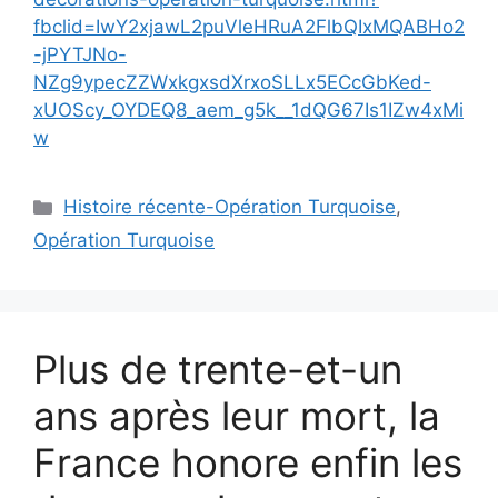
fbclid=IwY2xjawL2puVleHRuA2FlbQIxMQABHo2
-jPYTJNo-
NZg9ypecZZWxkgxsdXrxoSLLx5ECcGbKed-
xUOScy_OYDEQ8_aem_g5k__1dQG67Is1IZw4xMi
w
Catégories
Histoire récente-Opération Turquoise
,
Opération Turquoise
Plus de trente-et-un
ans après leur mort, la
France honore enfin les