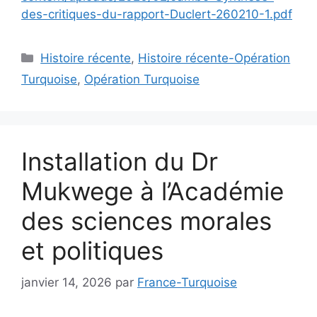
des-critiques-du-rapport-Duclert-260210-1.pdf
Catégories
Histoire récente
,
Histoire récente-Opération
Turquoise
,
Opération Turquoise
Installation du Dr
Mukwege à l’Académie
des sciences morales
et politiques
janvier 14, 2026
par
France-Turquoise