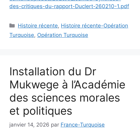
des-critiques-du-rapport-Duclert-260210-1.pdf
Catégories
Histoire récente
,
Histoire récente-Opération
Turquoise
,
Opération Turquoise
Installation du Dr
Mukwege à l’Académie
des sciences morales
et politiques
janvier 14, 2026
par
France-Turquoise