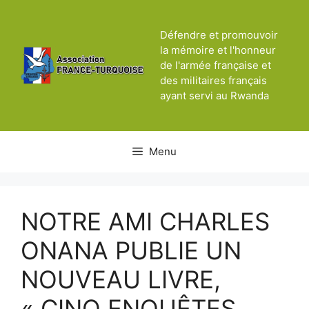
Aller
au
Défendre et promouvoir
contenu
la mémoire et l'honneur
de l'armée française et
des militaires français
ayant servi au Rwanda
Menu
NOTRE AMI CHARLES
ONANA PUBLIE UN
NOUVEAU LIVRE,
« CINQ ENQUÊTES