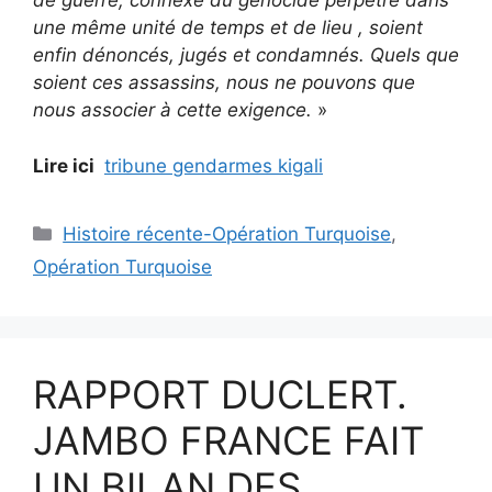
de guerre, connexe du génocide perpétré dans
une même unité de temps et de lieu , soient
enfin dénoncés, jugés et condamnés. Quels que
soient ces assassins, nous ne pouvons que
nous associer à cette exigence.
»
Lire ici
tribune gendarmes kigali
Catégories
Histoire récente-Opération Turquoise
,
Opération Turquoise
RAPPORT DUCLERT.
JAMBO FRANCE FAIT
UN BILAN DES