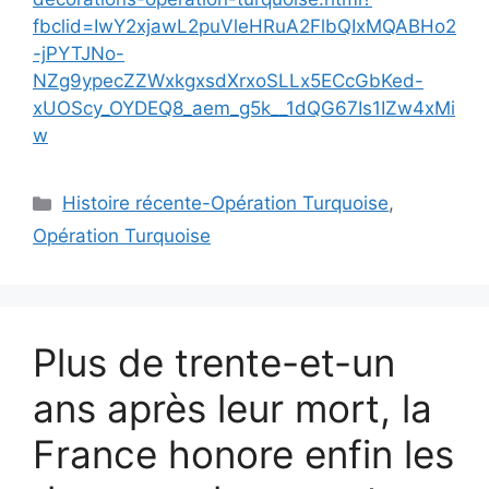
fbclid=IwY2xjawL2puVleHRuA2FlbQIxMQABHo2
-jPYTJNo-
NZg9ypecZZWxkgxsdXrxoSLLx5ECcGbKed-
xUOScy_OYDEQ8_aem_g5k__1dQG67Is1IZw4xMi
w
Catégories
Histoire récente-Opération Turquoise
,
Opération Turquoise
Plus de trente-et-un
ans après leur mort, la
France honore enfin les