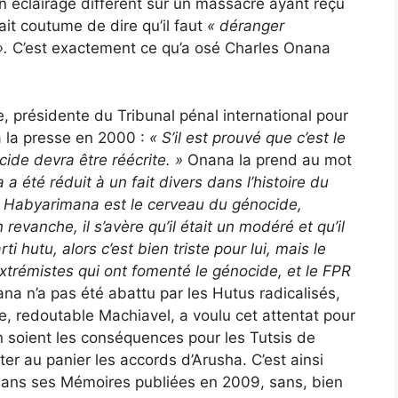
un éclairage différent sur un massacre ayant reçu
ait coutume de dire qu’il faut
« déranger
».
C’est exactement ce qu’a osé Charles Onana
e, présidente du Tribunal pénal international pour
 la presse en 2000 :
«
S’il est prouvé que c’est le
cide devra être réécrite. »
Onana la prend au mot
 été réduit à un fait divers dans l’histoire du
Si Habyarimana est le cerveau du génocide,
revanche, il s’avère qu’il était un modéré et qu’il
ti hutu, alors c’est bien triste pour lui, mais le
extrémistes qui ont fomenté le génocide, et le FPR
a n’a pas été abattu par les Hutus radicalisés,
, redoutable Machiavel, a voulu cet attentat pour
en soient les conséquences pour les Tutsis de
jeter au panier les accords d’Arusha. C’est ainsi
dans ses Mémoires publiées en 2009, sans, bien