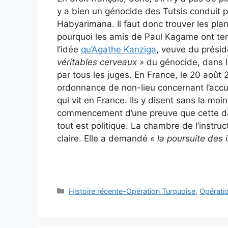
y a bien un génocide des Tutsis conduit 
Habyarimana. Il faut donc trouver les plani
pourquoi les amis de Paul Kagame ont ten
l’idée
qu’Agathe Kanziga
, veuve du présid
véritables cerveaux »
du génocide, dans l
par tous les juges. En France, le 20 août 
ordonnance de non-lieu concernant l’accu
qui vit en France. Ils y disent sans la moin
commencement d’une preuve que cette dam
tout est politique. La chambre de l’instru
claire. Elle a demandé
« la poursuite des 
Catégories
Histoire récente-Opération Turquoise
,
Opérati