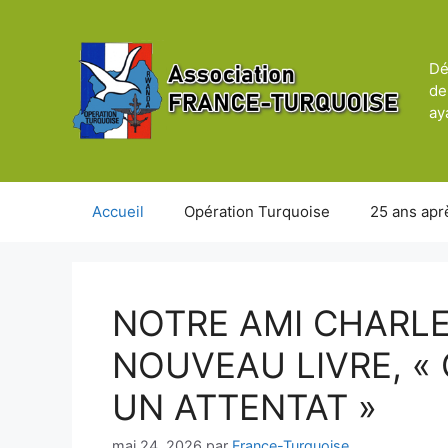
Aller
au
contenu
Dé
de
ay
Accueil
Opération Turquoise
25 ans apr
NOTRE AMI CHARLE
NOUVEAU LIVRE, «
UN ATTENTAT »
mai 24, 2026
par
France-Turquoise