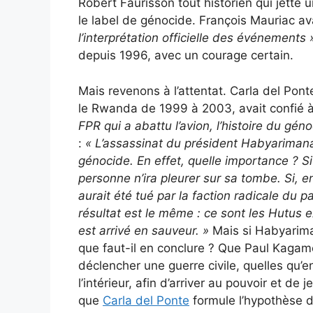
Robert Faurisson tout historien qui jette 
le label de génocide. François Mauriac av
l’interprétation officielle des événements 
depuis 1996, avec un courage certain.
Mais revenons à l’attentat. Carla del Pont
le Rwanda de 1999 à 2003, avait confié à
FPR qui a abattu l’avion, l’histoire du géno
:
«
L’assassinat du président Habyarimana a
génocide. En effet, quelle importance ? 
personne n’ira pleurer sur sa tombe. Si, en 
aurait été tué par la faction radicale du par
résultat est le même : ce sont les Hutus 
est arrivé en sauveur. »
Mais si Habyariman
que faut-il en conclure ? Que Paul Kagame
déclencher une guerre civile, quelles qu’
l’intérieur, afin d’arriver au pouvoir et de 
que
Carla del Ponte
formule l’hypothèse 