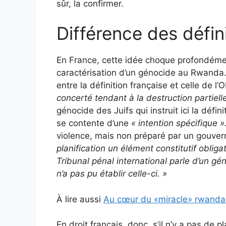
sûr, la confirmer.
Différence des défin
En France, cette idée choque profondément
caractérisation d’un génocide au Rwanda.
entre la définition française et celle de 
concerté tendant à la destruction partiell
génocide des Juifs qui instruit ici la défini
se contente d’une
« intention spécifique »
violence, mais non préparé par un gouve
planification un élément constitutif oblig
Tribunal pénal international parle d’un géno
n’a pas pu établir celle-ci.
»
À lire aussi
Au cœur du «miracle» rwandai
En droit français, donc, s’il n’y a pas de pl