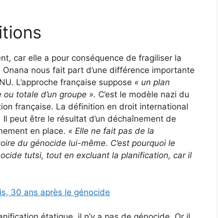
itions
, car elle a pour conséquence de fragiliser la
 Onana nous fait part d’une différence importante
l’ONU. L’approche française suppose
« un plan
e ou totale d’un groupe ».
C’est le modèle nazi du
tion française. La définition en droit international
.
Il peut être le résultat d’un déchaînement de
rnement en place.
«
Elle ne fait pas de la
atoire du génocide lui-même.
C’est pourquoi le
cide tutsi, tout en excluant la planification, car il
s, 30 ans après le génocide
anification étatique, il n’y a pas de génocide. Or il