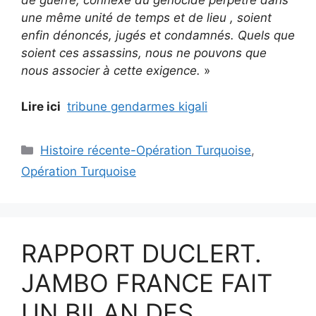
de guerre, connexe du génocide perpétré dans
une même unité de temps et de lieu , soient
enfin dénoncés, jugés et condamnés. Quels que
soient ces assassins, nous ne pouvons que
nous associer à cette exigence.
»
Lire ici
tribune gendarmes kigali
Catégories
Histoire récente-Opération Turquoise
,
Opération Turquoise
RAPPORT DUCLERT.
JAMBO FRANCE FAIT
UN BILAN DES