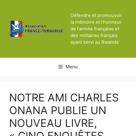
Aller
au
Défendre et promouvoir
contenu
la mémoire et l'honneur
de l'armée française et
des militaires français
ayant servi au Rwanda
Menu
NOTRE AMI CHARLES
ONANA PUBLIE UN
NOUVEAU LIVRE,
« CINQ ENQUÊTES