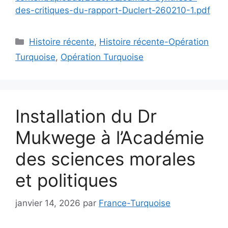
des-critiques-du-rapport-Duclert-260210-1.pdf
Catégories
Histoire récente
,
Histoire récente-Opération
Turquoise
,
Opération Turquoise
Installation du Dr
Mukwege à l’Académie
des sciences morales
et politiques
janvier 14, 2026
par
France-Turquoise