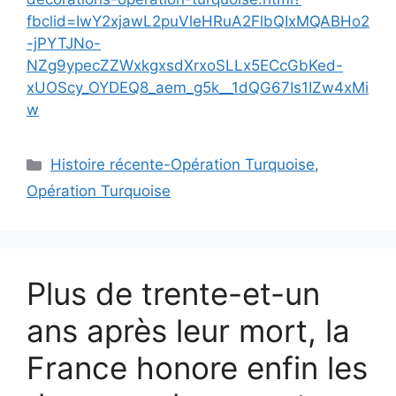
fbclid=IwY2xjawL2puVleHRuA2FlbQIxMQABHo2
-jPYTJNo-
NZg9ypecZZWxkgxsdXrxoSLLx5ECcGbKed-
xUOScy_OYDEQ8_aem_g5k__1dQG67Is1IZw4xMi
w
Catégories
Histoire récente-Opération Turquoise
,
Opération Turquoise
Plus de trente-et-un
ans après leur mort, la
France honore enfin les