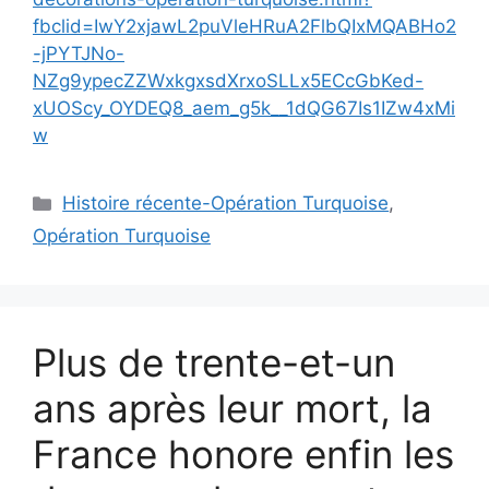
fbclid=IwY2xjawL2puVleHRuA2FlbQIxMQABHo2
-jPYTJNo-
NZg9ypecZZWxkgxsdXrxoSLLx5ECcGbKed-
xUOScy_OYDEQ8_aem_g5k__1dQG67Is1IZw4xMi
w
Catégories
Histoire récente-Opération Turquoise
,
Opération Turquoise
Plus de trente-et-un
ans après leur mort, la
France honore enfin les