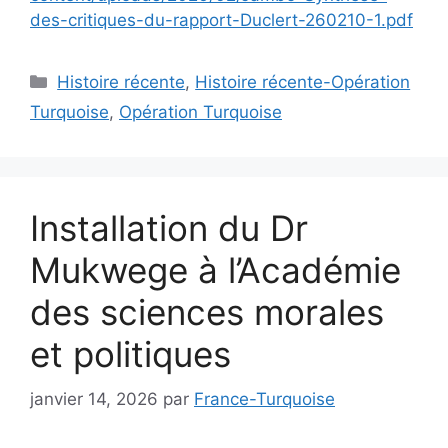
des-critiques-du-rapport-Duclert-260210-1.pdf
Catégories
Histoire récente
,
Histoire récente-Opération
Turquoise
,
Opération Turquoise
Installation du Dr
Mukwege à l’Académie
des sciences morales
et politiques
janvier 14, 2026
par
France-Turquoise