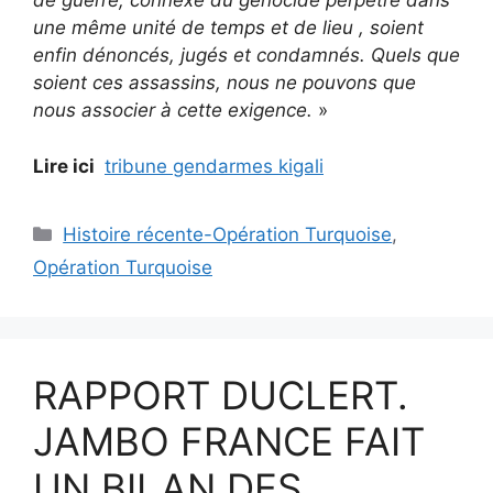
de guerre, connexe du génocide perpétré dans
une même unité de temps et de lieu , soient
enfin dénoncés, jugés et condamnés. Quels que
soient ces assassins, nous ne pouvons que
nous associer à cette exigence.
»
Lire ici
tribune gendarmes kigali
Catégories
Histoire récente-Opération Turquoise
,
Opération Turquoise
RAPPORT DUCLERT.
JAMBO FRANCE FAIT
UN BILAN DES