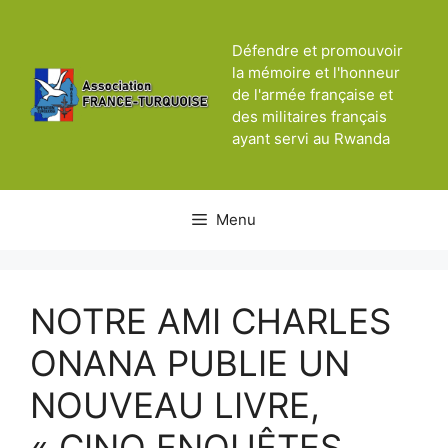
Aller
au
Défendre et promouvoir
contenu
la mémoire et l'honneur
de l'armée française et
des militaires français
ayant servi au Rwanda
Menu
NOTRE AMI CHARLES
ONANA PUBLIE UN
NOUVEAU LIVRE,
« CINQ ENQUÊTES