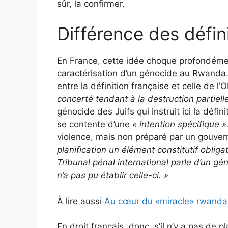
sûr, la confirmer.
Différence des défin
En France, cette idée choque profondément
caractérisation d’un génocide au Rwanda.
entre la définition française et celle de 
concerté tendant à la destruction partiell
génocide des Juifs qui instruit ici la défini
se contente d’une
« intention spécifique »
violence, mais non préparé par un gouve
planification un élément constitutif oblig
Tribunal pénal international parle d’un géno
n’a pas pu établir celle-ci.
»
À lire aussi
Au cœur du «miracle» rwandai
En droit français, donc, s’il n’y a pas de pl