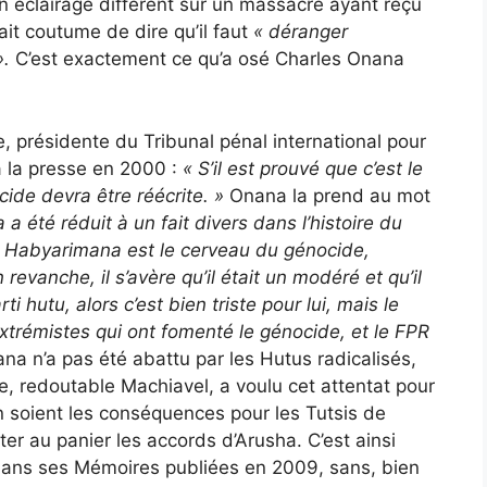
un éclairage différent sur un massacre ayant reçu
ait coutume de dire qu’il faut
« déranger
».
C’est exactement ce qu’a osé Charles Onana
e, présidente du Tribunal pénal international pour
 la presse en 2000 :
«
S’il est prouvé que c’est le
cide devra être réécrite. »
Onana la prend au mot
 été réduit à un fait divers dans l’histoire du
Si Habyarimana est le cerveau du génocide,
revanche, il s’avère qu’il était un modéré et qu’il
ti hutu, alors c’est bien triste pour lui, mais le
extrémistes qui ont fomenté le génocide, et le FPR
a n’a pas été abattu par les Hutus radicalisés,
, redoutable Machiavel, a voulu cet attentat pour
en soient les conséquences pour les Tutsis de
jeter au panier les accords d’Arusha. C’est ainsi
dans ses Mémoires publiées en 2009, sans, bien