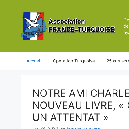
Aller
au
contenu
Dé
de
ay
Accueil
Opération Turquoise
25 ans apr
NOTRE AMI CHARLE
NOUVEAU LIVRE, «
UN ATTENTAT »
mai 24, 2026
par
France-Turquoise