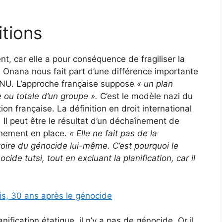
itions
, car elle a pour conséquence de fragiliser la
 Onana nous fait part d’une différence importante
l’ONU. L’approche française suppose
« un plan
e ou totale d’un groupe ».
C’est le modèle nazi du
tion française. La définition en droit international
.
Il peut être le résultat d’un déchaînement de
rnement en place.
«
Elle ne fait pas de la
atoire du génocide lui-même.
C’est pourquoi le
cide tutsi, tout en excluant la planification, car il
s, 30 ans après le génocide
anification étatique, il n’y a pas de génocide. Or il