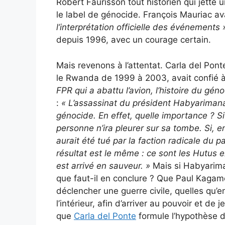
Robert Faurisson tout historien qui jette 
le label de génocide. François Mauriac av
l’interprétation officielle des événements 
depuis 1996, avec un courage certain.
Mais revenons à l’attentat. Carla del Pont
le Rwanda de 1999 à 2003, avait confié à
FPR qui a abattu l’avion, l’histoire du géno
:
«
L’assassinat du président Habyarimana a
génocide. En effet, quelle importance ? 
personne n’ira pleurer sur sa tombe. Si, en 
aurait été tué par la faction radicale du par
résultat est le même : ce sont les Hutus 
est arrivé en sauveur. »
Mais si Habyariman
que faut-il en conclure ? Que Paul Kagame
déclencher une guerre civile, quelles qu’
l’intérieur, afin d’arriver au pouvoir et de 
que
Carla del Ponte
formule l’hypothèse 