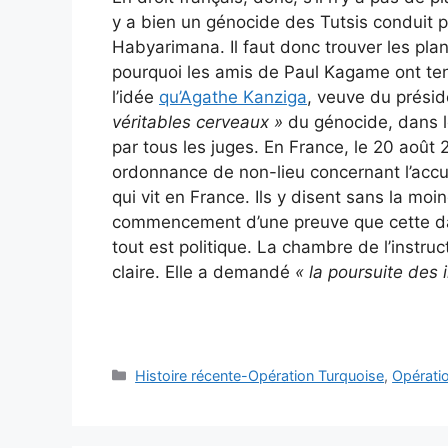
y a bien un génocide des Tutsis conduit 
Habyarimana. Il faut donc trouver les plani
pourquoi les amis de Paul Kagame ont ten
l’idée
qu’Agathe Kanziga
, veuve du présid
véritables cerveaux »
du génocide, dans l
par tous les juges. En France, le 20 août 
ordonnance de non-lieu concernant l’accu
qui vit en France. Ils y disent sans la moin
commencement d’une preuve que cette dam
tout est politique. La chambre de l’instru
claire. Elle a demandé
« la poursuite des 
Catégories
Histoire récente-Opération Turquoise
,
Opérati