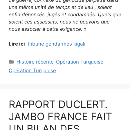
de guerre, connexe du génocide perpétré dans
une même unité de temps et de lieu , soient
enfin dénoncés, jugés et condamnés. Quels que
soient ces assassins, nous ne pouvons que
nous associer à cette exigence.
»
Lire ici
tribune gendarmes kigali
Catégories
Histoire récente-Opération Turquoise
,
Opération Turquoise
RAPPORT DUCLERT.
JAMBO FRANCE FAIT
UN BILAN DES