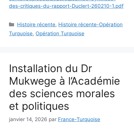
des-critiques-du-rapport-Duclert-260210-1.pdf
Catégories
Histoire récente
,
Histoire récente-Opération
Turquoise
,
Opération Turquoise
Installation du Dr
Mukwege à l’Académie
des sciences morales
et politiques
janvier 14, 2026
par
France-Turquoise