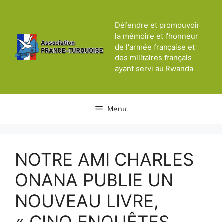
Aller
au
Défendre et promouvoir
contenu
la mémoire et l'honneur
de l'armée française et
des militaires français
ayant servi au Rwanda
Menu
NOTRE AMI CHARLES
ONANA PUBLIE UN
NOUVEAU LIVRE,
« CINQ ENQUÊTES