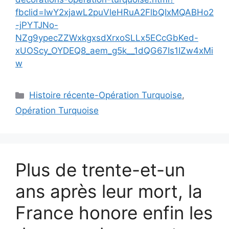
fbclid=IwY2xjawL2puVleHRuA2FlbQIxMQABHo2
-jPYTJNo-
NZg9ypecZZWxkgxsdXrxoSLLx5ECcGbKed-
xUOScy_OYDEQ8_aem_g5k__1dQG67Is1IZw4xMi
w
Catégories
Histoire récente-Opération Turquoise
,
Opération Turquoise
Plus de trente-et-un
ans après leur mort, la
France honore enfin les