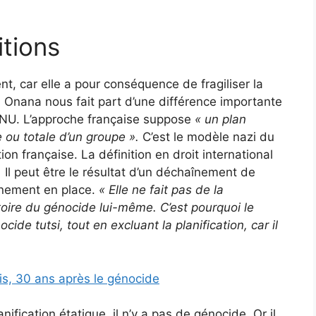
itions
, car elle a pour conséquence de fragiliser la
 Onana nous fait part d’une différence importante
l’ONU. L’approche française suppose
« un plan
e ou totale d’un groupe ».
C’est le modèle nazi du
tion française. La définition en droit international
.
Il peut être le résultat d’un déchaînement de
rnement en place.
«
Elle ne fait pas de la
atoire du génocide lui-même.
C’est pourquoi le
cide tutsi, tout en excluant la planification, car il
s, 30 ans après le génocide
anification étatique, il n’y a pas de génocide. Or il