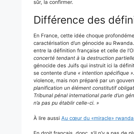
sûr, la confirmer.
Différence des défin
En France, cette idée choque profondément
caractérisation d’un génocide au Rwanda.
entre la définition française et celle de 
concerté tendant à la destruction partiell
génocide des Juifs qui instruit ici la défini
se contente d’une
« intention spécifique »
violence, mais non préparé par un gouve
planification un élément constitutif oblig
Tribunal pénal international parle d’un géno
n’a pas pu établir celle-ci.
»
À lire aussi
Au cœur du «miracle» rwandai
En droit français, donc, s’il n’y a pas de pl