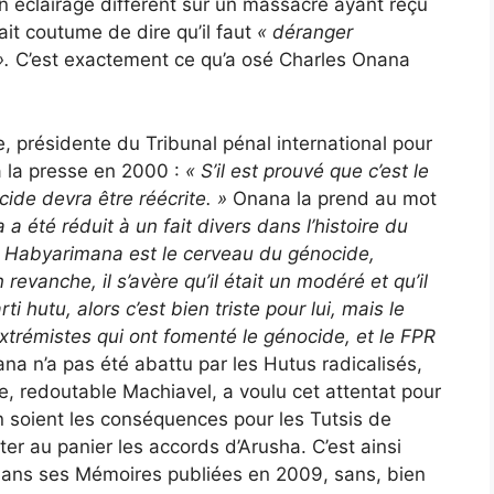
un éclairage différent sur un massacre ayant reçu
ait coutume de dire qu’il faut
« déranger
».
C’est exactement ce qu’a osé Charles Onana
e, présidente du Tribunal pénal international pour
 la presse en 2000 :
«
S’il est prouvé que c’est le
cide devra être réécrite. »
Onana la prend au mot
 été réduit à un fait divers dans l’histoire du
Si Habyarimana est le cerveau du génocide,
revanche, il s’avère qu’il était un modéré et qu’il
ti hutu, alors c’est bien triste pour lui, mais le
extrémistes qui ont fomenté le génocide, et le FPR
a n’a pas été abattu par les Hutus radicalisés,
, redoutable Machiavel, a voulu cet attentat pour
en soient les conséquences pour les Tutsis de
jeter au panier les accords d’Arusha. C’est ainsi
dans ses Mémoires publiées en 2009, sans, bien