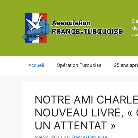
Aller
au
contenu
Dé
de
ay
Accueil
Opération Turquoise
25 ans apr
NOTRE AMI CHARLE
NOUVEAU LIVRE, «
UN ATTENTAT »
mai 24, 2026
par
France-Turquoise