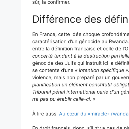
sûr, la confirmer.
Différence des défin
En France, cette idée choque profondément
caractérisation d’un génocide au Rwanda.
entre la définition française et celle de 
concerté tendant à la destruction partiell
génocide des Juifs qui instruit ici la défini
se contente d’une
« intention spécifique »
violence, mais non préparé par un gouve
planification un élément constitutif oblig
Tribunal pénal international parle d’un géno
n’a pas pu établir celle-ci.
»
À lire aussi
Au cœur du «miracle» rwandai
En droit français, donc, s’il n’y a pas de pl