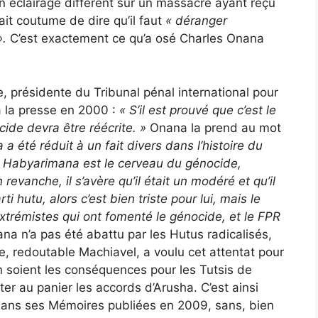
un éclairage différent sur un massacre ayant reçu
ait coutume de dire qu’il faut
« déranger
».
C’est exactement ce qu’a osé Charles Onana
e, présidente du Tribunal pénal international pour
 la presse en 2000 :
«
S’il est prouvé que c’est le
cide devra être réécrite. »
Onana la prend au mot
 été réduit à un fait divers dans l’histoire du
Si Habyarimana est le cerveau du génocide,
revanche, il s’avère qu’il était un modéré et qu’il
ti hutu, alors c’est bien triste pour lui, mais le
extrémistes qui ont fomenté le génocide, et le FPR
a n’a pas été abattu par les Hutus radicalisés,
, redoutable Machiavel, a voulu cet attentat pour
en soient les conséquences pour les Tutsis de
jeter au panier les accords d’Arusha. C’est ainsi
dans ses Mémoires publiées en 2009, sans, bien