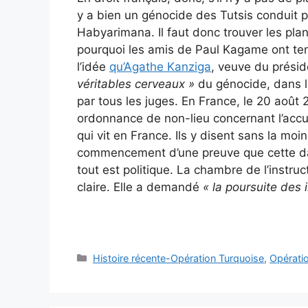
y a bien un génocide des Tutsis conduit 
Habyarimana. Il faut donc trouver les plani
pourquoi les amis de Paul Kagame ont ten
l’idée
qu’Agathe Kanziga
, veuve du présid
véritables cerveaux »
du génocide, dans l
par tous les juges. En France, le 20 août 
ordonnance de non-lieu concernant l’accu
qui vit en France. Ils y disent sans la moin
commencement d’une preuve que cette dam
tout est politique. La chambre de l’instru
claire. Elle a demandé
« la poursuite des 
Catégories
Histoire récente-Opération Turquoise
,
Opérati