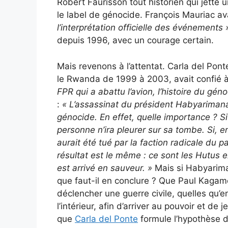
Robert Faurisson tout historien qui jette 
le label de génocide. François Mauriac av
l’interprétation officielle des événements 
depuis 1996, avec un courage certain.
Mais revenons à l’attentat. Carla del Pont
le Rwanda de 1999 à 2003, avait confié à
FPR qui a abattu l’avion, l’histoire du géno
:
«
L’assassinat du président Habyarimana a
génocide. En effet, quelle importance ? 
personne n’ira pleurer sur sa tombe. Si, en 
aurait été tué par la faction radicale du par
résultat est le même : ce sont les Hutus 
est arrivé en sauveur. »
Mais si Habyariman
que faut-il en conclure ? Que Paul Kagame
déclencher une guerre civile, quelles qu’
l’intérieur, afin d’arriver au pouvoir et de 
que
Carla del Ponte
formule l’hypothèse 