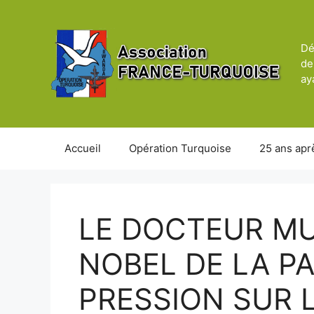
Aller
au
contenu
Dé
de
ay
Accueil
Opération Turquoise
25 ans apr
LE DOCTEUR MU
NOBEL DE LA PA
PRESSION SUR L