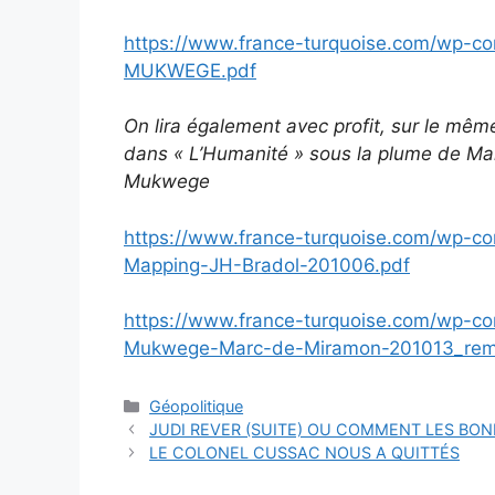
https://www.france-turquoise.com/wp-co
MUKWEGE.pdf
On lira également avec profit, sur le même 
dans « L’Humanité » sous la plume de Ma
Mukwege
https://www.france-turquoise.com/wp-c
Mapping-JH-Bradol-201006.pdf
https://www.france-turquoise.com/wp-c
Mukwege-Marc-de-Miramon-201013_remo
Catégories
Géopolitique
JUDI REVER (SUITE) OU COMMENT LES BO
LE COLONEL CUSSAC NOUS A QUITTÉS