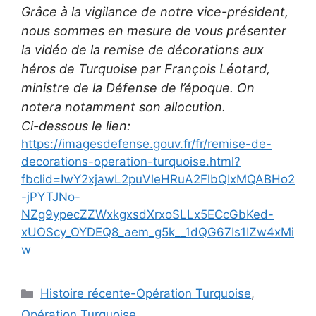
Grâce à la vigilance de notre vice-président,
nous sommes en mesure de vous présenter
la vidéo de la remise de décorations aux
héros de Turquoise par François Léotard,
ministre de la Défense de l’époque. On
notera notamment son allocution.
Ci-dessous le lien:
https://imagesdefense.gouv.fr/fr/remise-de-
decorations-operation-turquoise.html?
fbclid=IwY2xjawL2puVleHRuA2FlbQIxMQABHo2
-jPYTJNo-
NZg9ypecZZWxkgxsdXrxoSLLx5ECcGbKed-
xUOScy_OYDEQ8_aem_g5k__1dQG67Is1IZw4xMi
w
Catégories
Histoire récente-Opération Turquoise
,
Opération Turquoise