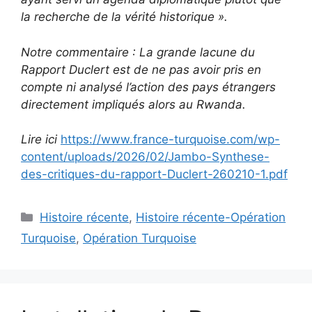
la recherche de la vérité historique ».
Notre commentaire : La grande lacune du
Rapport Duclert est de ne pas avoir pris en
compte ni analysé l’action des pays étrangers
directement impliqués alors au Rwanda.
Lire ici
https://www.france-turquoise.com/wp-
content/uploads/2026/02/Jambo-Synthese-
des-critiques-du-rapport-Duclert-260210-1.pdf
Catégories
Histoire récente
,
Histoire récente-Opération
Turquoise
,
Opération Turquoise