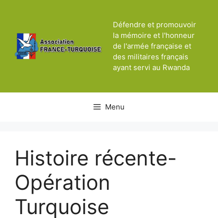
Aller
au
Défendre et promouvoir
contenu
la mémoire et l'honneur
de l'armée française et
des militaires français
ayant servi au Rwanda
Menu
Histoire récente-
Opération
Turquoise