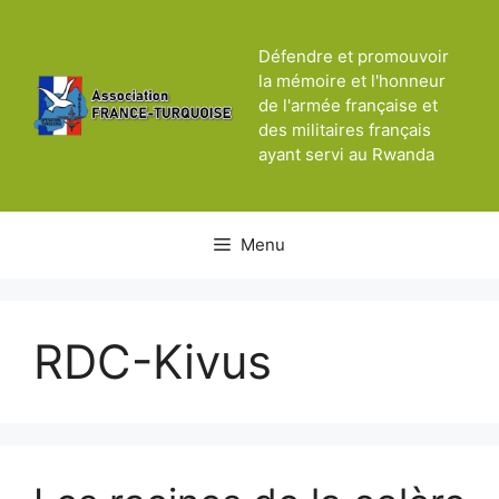
Aller
au
Défendre et promouvoir
contenu
la mémoire et l'honneur
de l'armée française et
des militaires français
ayant servi au Rwanda
Menu
RDC-Kivus