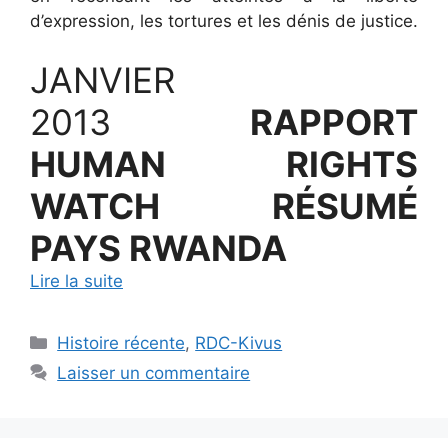
d’expression, les tortures et les dénis de justice.
JANVIER
2013
RAPPORT
HUMAN RIGHTS
WATCH RÉSUMÉ
PAYS
RWANDA
Lire la suite
Catégories
Histoire récente
,
RDC-Kivus
Laisser un commentaire