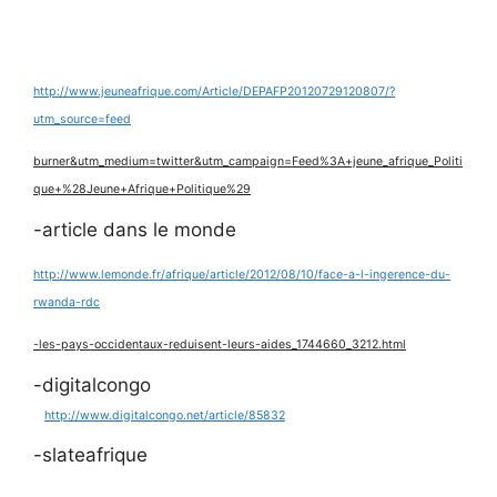
http://www.jeuneafrique.com/Article/DEPAFP20120729120807/?
utm_source=feed
burner&utm_medium=twitter&utm_campaign=Feed%3A+jeune_afrique_Politi
que+%28Jeune+Afrique+Politique%29
-article dans le monde
http://www.lemonde.fr/afrique/article/2012/08/10/face-a-l-ingerence-du-
rwanda-rdc
-les-pays-occidentaux-reduisent-leurs-aides_1744660_3212.html
-digitalcongo
http://www.digitalcongo.net/article/85832
-slateafrique