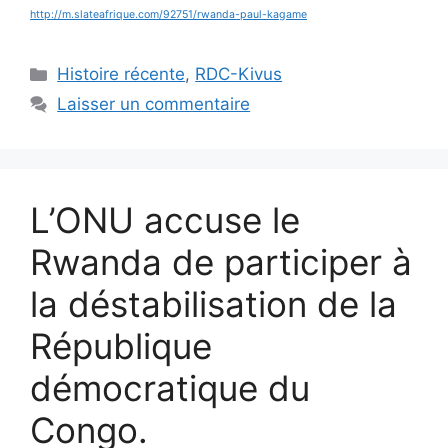
http://m.slateafrique.com/92751/rwanda-paul-kagame
Catégories
Histoire récente
,
RDC-Kivus
Laisser un commentaire
L’ONU accuse le
Rwanda de participer à
la déstabilisation de la
République
démocratique du
Congo.