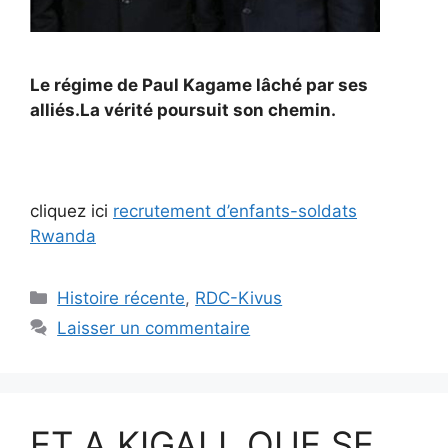
Le régime de Paul Kagame lâché par ses
alliés.La vérité poursuit son chemin.
cliquez ici
recrutement d’enfants-soldats
Rwanda
Catégories
Histoire récente
,
RDC-Kivus
Laisser un commentaire
ET A KIGALI, QUE SE