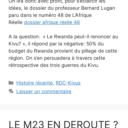
On lira donc avec profit, pour s’éclaircir les
idées, le dossier du professeur Bernard Lugan
paru dans le numéro 48 de L’Afrique
Réelle
dossier afrique réelle 48
A la question: » Le Rwanda peut-il renoncer au
Kivu? », il répond par la négative: 50% du
budget du Rwanda provient du pillage de cette
région. On s’en persuadera à travers cette
rétrospective des trois guerres du Kivu.
Catégories
Histoire récente
,
RDC-Kivus
Laisser un commentaire
LE M23 EN DEROUTE ?