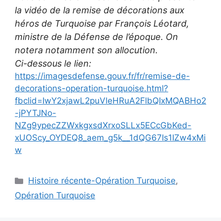
la vidéo de la remise de décorations aux
héros de Turquoise par François Léotard,
ministre de la Défense de l’époque. On
notera notamment son allocution.
Ci-dessous le lien:
https://imagesdefense.gouv.fr/fr/remise-de-
decorations-operation-turquoise.html?
fbclid=IwY2xjawL2puVleHRuA2FlbQIxMQABHo2
-jPYTJNo-
NZg9ypecZZWxkgxsdXrxoSLLx5ECcGbKed-
xUOScy_OYDEQ8_aem_g5k__1dQG67Is1IZw4xMi
w
Catégories
Histoire récente-Opération Turquoise
,
Opération Turquoise