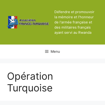
Aller
au
Défendre et promouvoir
contenu
la mémoire et l'honneur
de l'armée française et
des militaires français
ayant servi au Rwanda
Menu
Opération
Turquoise