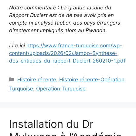
Notre commentaire : La grande lacune du
Rapport Duclert est de ne pas avoir pris en
compte ni analysé l’action des pays étrangers
directement impliqués alors au Rwanda.
Lire ici
https://www.france-turquoise.com/wp-
content/uploads/2026/02/Jambo-Synthese-
des-critiques-du-rapport-Duclert-260210-1.pdf
Catégories
Histoire récente
,
Histoire récente-Opération
Turquoise
,
Opération Turquoise
Installation du Dr