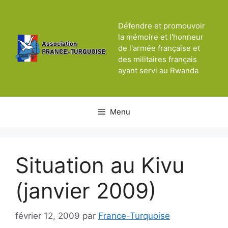
Aller
au
Défendre et promouvoir
contenu
la mémoire et l'honneur
de l'armée française et
des militaires français
ayant servi au Rwanda
Menu
Situation au Kivu
(janvier 2009)
février 12, 2009
par
France-Turquoise