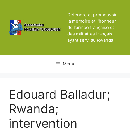
Aller
au
Défendre et promouvoir
contenu
la mémoire et l'honneur
de l'armée française et
des militaires français
ayant servi au Rwanda
Menu
Edouard Balladur;
Rwanda;
intervention