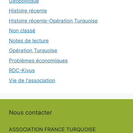
Géopolitique
Histoire récente
Histoire récente-Opération Turquoise
Non classé
Notes de lecture
Opération Turquoise
Problèmes économiques
RDC-Kivus
Vie de l'association
Nous contacter
ASSOCIATION FRANCE TURQUOISE