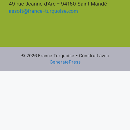
49 rue Jeanne d’Arc – 94160 Saint Mandé
assoft@france-turquoise.com
© 2026 France Turquoise
• Construit avec
GeneratePress