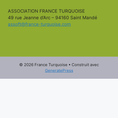
ASSOCIATION FRANCE TURQUOISE
49 rue Jeanne d’Arc – 94160 Saint Mandé
assoft@france-turquoise.com
© 2026 France Turquoise
• Construit avec
GeneratePress