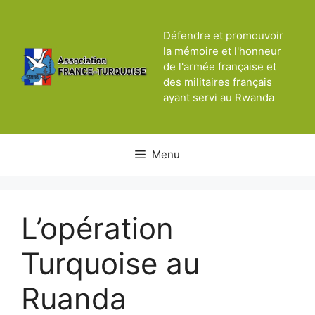
Aller
au
Défendre et promouvoir
contenu
la mémoire et l'honneur
de l'armée française et
des militaires français
ayant servi au Rwanda
Menu
L’opération
Turquoise au
Ruanda