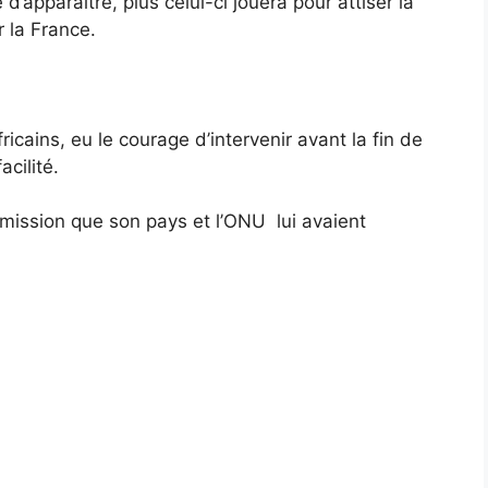
d’apparaître, plus celui-ci jouera pour attiser la
r la France.
cains, eu le courage d’intervenir avant la fin de
acilité.
mission que son pays et l’ONU lui avaient