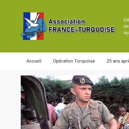
Aller
au
contenu
Dé
de
ay
Accueil
Opération Turquoise
25 ans apr