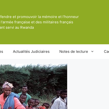
fendre et promouvoir la mémoire et l'honneur
 l'armée française et des militaires français
ant servi au Rwanda
ès
Actualités Judiciaires
Notes de lecture
Ca