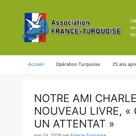
Aller
au
contenu
Dé
de
ay
Accueil
Opération Turquoise
25 ans apr
NOTRE AMI CHARLE
NOUVEAU LIVRE, «
UN ATTENTAT »
mai 24, 2026
par
France-Turquoise