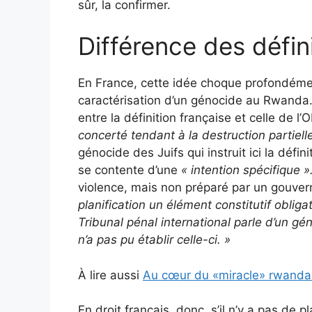
sûr, la confirmer.
Différence des défin
En France, cette idée choque profondément
caractérisation d’un génocide au Rwanda.
entre la définition française et celle de 
concerté tendant à la destruction partiell
génocide des Juifs qui instruit ici la défini
se contente d’une
« intention spécifique »
violence, mais non préparé par un gouve
planification un élément constitutif oblig
Tribunal pénal international parle d’un géno
n’a pas pu établir celle-ci.
»
À lire aussi
Au cœur du «miracle» rwandai
En droit français, donc, s’il n’y a pas de pl