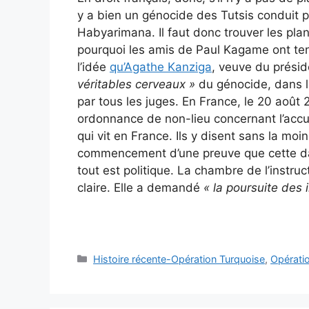
y a bien un génocide des Tutsis conduit 
Habyarimana. Il faut donc trouver les plani
pourquoi les amis de Paul Kagame ont ten
l’idée
qu’Agathe Kanziga
, veuve du présid
véritables cerveaux »
du génocide, dans l
par tous les juges. En France, le 20 août 
ordonnance de non-lieu concernant l’accu
qui vit en France. Ils y disent sans la moin
commencement d’une preuve que cette dam
tout est politique. La chambre de l’instru
claire. Elle a demandé
« la poursuite des 
Catégories
Histoire récente-Opération Turquoise
,
Opérati