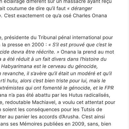
un éclairage différent sur un massacre ayant reçu
ait coutume de dire qu’il faut
« déranger
».
C’est exactement ce qu’a osé Charles Onana
e, présidente du Tribunal pénal international pour
 la presse en 2000 :
«
S’il est prouvé que c’est le
cide devra être réécrite. »
Onana la prend au mot
 été réduit à un fait divers dans l’histoire du
Si Habyarimana est le cerveau du génocide,
revanche, il s’avère qu’il était un modéré et qu’il
ti hutu, alors c’est bien triste pour lui, mais le
extrémistes qui ont fomenté le génocide, et le FPR
a n’a pas été abattu par les Hutus radicalisés,
, redoutable Machiavel, a voulu cet attentat pour
en soient les conséquences pour les Tutsis de
jeter au panier les accords d’Arusha. C’est ainsi
dans ses Mémoires publiées en 2009, sans, bien