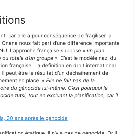
itions
, car elle a pour conséquence de fragiliser la
 Onana nous fait part d’une différence importante
l’ONU. L’approche française suppose
« un plan
e ou totale d’un groupe ».
C’est le modèle nazi du
tion française. La définition en droit international
.
Il peut être le résultat d’un déchaînement de
rnement en place.
«
Elle ne fait pas de la
atoire du génocide lui-même.
C’est pourquoi le
cide tutsi, tout en excluant la planification, car il
s, 30 ans après le génocide
anification étatique, il n’y a pas de génocide. Or il