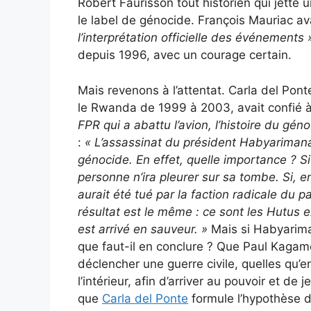
Robert Faurisson tout historien qui jette 
le label de génocide. François Mauriac av
l’interprétation officielle des événements 
depuis 1996, avec un courage certain.
Mais revenons à l’attentat. Carla del Pont
le Rwanda de 1999 à 2003, avait confié à
FPR qui a abattu l’avion, l’histoire du géno
:
«
L’assassinat du président Habyarimana a
génocide. En effet, quelle importance ? 
personne n’ira pleurer sur sa tombe. Si, en 
aurait été tué par la faction radicale du par
résultat est le même : ce sont les Hutus 
est arrivé en sauveur. »
Mais si Habyariman
que faut-il en conclure ? Que Paul Kagame
déclencher une guerre civile, quelles qu’
l’intérieur, afin d’arriver au pouvoir et de 
que
Carla del Ponte
formule l’hypothèse 