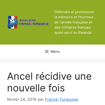
Aller
au
Défendre et promouvoir
contenu
la mémoire et l'honneur
de l'armée française et
des militaires français
ayant servi au Rwanda
Menu
Ancel récidive une
nouvelle fois
février 24, 2016
par
France-Turquoise