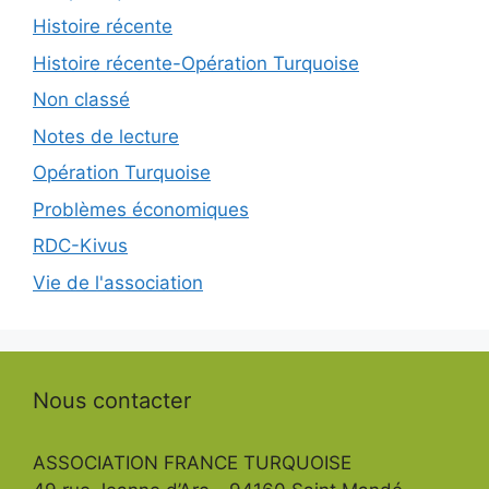
Histoire récente
Histoire récente-Opération Turquoise
Non classé
Notes de lecture
Opération Turquoise
Problèmes économiques
RDC-Kivus
Vie de l'association
Nous contacter
ASSOCIATION FRANCE TURQUOISE