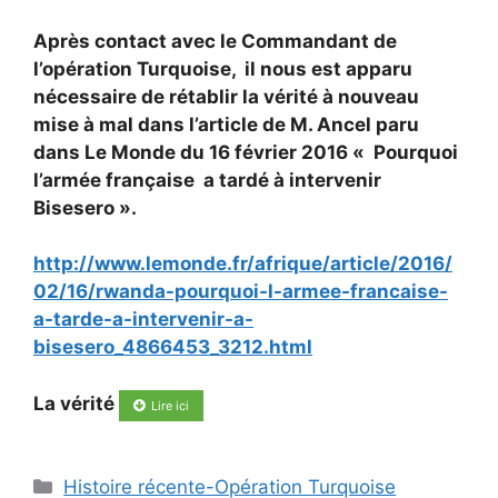
Après contact avec le Commandant de
l’opération Turquoise, il nous est apparu
nécessaire de rétablir la vérité à nouveau
mise à mal dans l’article de M. Ancel paru
dans Le Monde du 16 février 2016 « Pourquoi
l’armée française a tardé à intervenir
Bisesero ».
http://www.lemonde.fr/afrique/article/2016/
02/16/rwanda-pourquoi-l-armee-francaise-
a-tarde-a-intervenir-a-
bisesero_4866453_3212.html
La vérité
Lire ici
Catégories
Histoire récente-Opération Turquoise