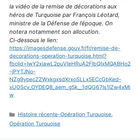
la vidéo de la remise de décorations aux
héros de Turquoise par François Léotard,
ministre de la Défense de l’époque. On
notera notamment son allocution.
Ci-dessous le lien:
https://imagesdefense.gouv.fr/fr/remise-de-
decorations-operation-turquoise.html?
fbclid=IwY2xjawL2puVleHRuA2FlbQIxMQABHo2
-jPYTJNo-
NZg9ypecZZWxkgxsdXrxoSLLx5ECcGbKed-
xUOScy_OYDEQ8_aem_g5k__1dQG67Is1IZw4xMi
w
Catégories
Histoire récente-Opération Turquoise
,
Opération Turquoise