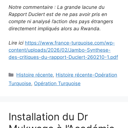
Notre commentaire : La grande lacune du
Rapport Duclert est de ne pas avoir pris en
compte ni analysé l’action des pays étrangers
directement impliqués alors au Rwanda.
Lire ici
https://www.france-turquoise.com/wp-
content/uploads/2026/02/Jambo-Synthese-
des-critiques-du-rapport-Duclert-260210-1.pdf
Catégories
Histoire récente
,
Histoire récente-Opération
Turquoise
,
Opération Turquoise
Installation du Dr