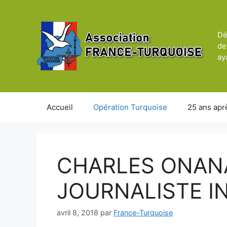
Aller
au
contenu
Dé
de
ay
Accueil
Opération Turquoise
25 ans apr
CHARLES ONAN
JOURNALISTE I
avril 8, 2018
par
France-Turquoise