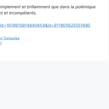
implement et brillamment que dans la polémique
i et incompétents.
_fbid=1618915814840654&id=911805625551680
on Turquoise
?