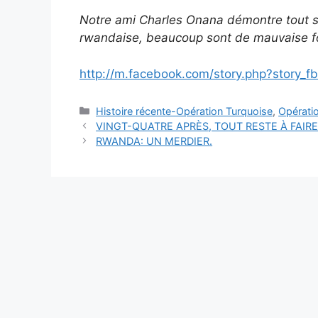
Notre ami Charles Onana démontre tout s
rwandaise, beaucoup sont de mauvaise fo
http://m.facebook.com/story.php?story
Catégories
Histoire récente-Opération Turquoise
,
Opérati
VINGT-QUATRE APRÈS, TOUT RESTE À FAIRE
RWANDA: UN MERDIER.