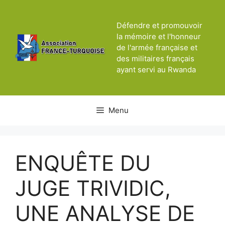
Aller
au
Défendre et promouvoir
contenu
la mémoire et l'honneur
de l'armée française et
des militaires français
ayant servi au Rwanda
Menu
ENQUÊTE DU
JUGE TRIVIDIC,
UNE ANALYSE DE