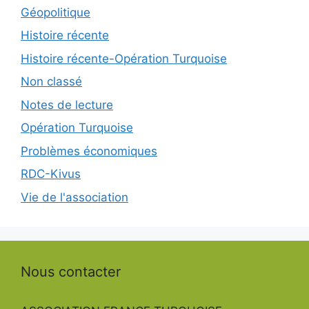
Géopolitique
Histoire récente
Histoire récente-Opération Turquoise
Non classé
Notes de lecture
Opération Turquoise
Problèmes économiques
RDC-Kivus
Vie de l'association
Nous contacter