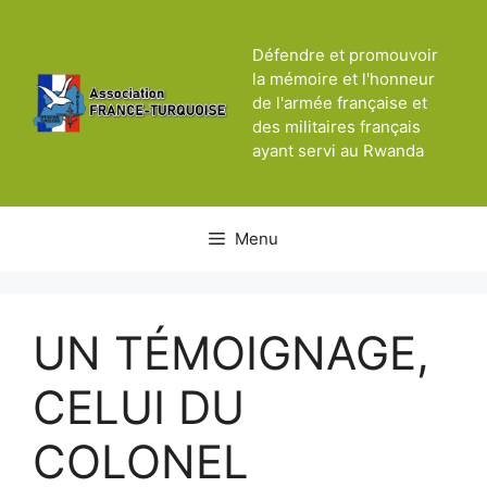
Aller
au
Défendre et promouvoir
contenu
la mémoire et l'honneur
de l'armée française et
des militaires français
ayant servi au Rwanda
Menu
UN TÉMOIGNAGE,
CELUI DU
COLONEL