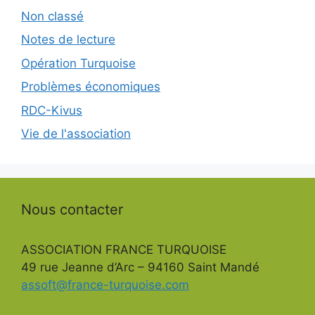
Non classé
Notes de lecture
Opération Turquoise
Problèmes économiques
RDC-Kivus
Vie de l'association
Nous contacter
ASSOCIATION FRANCE TURQUOISE
49 rue Jeanne d’Arc – 94160 Saint Mandé
assoft@france-turquoise.com