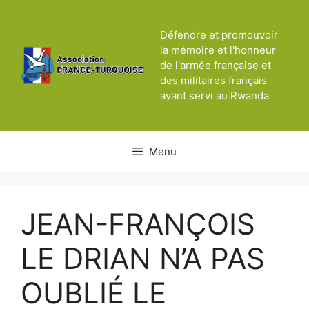
Aller
au
Défendre et promouvoir
contenu
la mémoire et l'honneur
de l'armée française et
des militaires français
ayant servi au Rwanda
Menu
JEAN-FRANÇOIS
LE DRIAN N’A PAS
OUBLIÉ LE