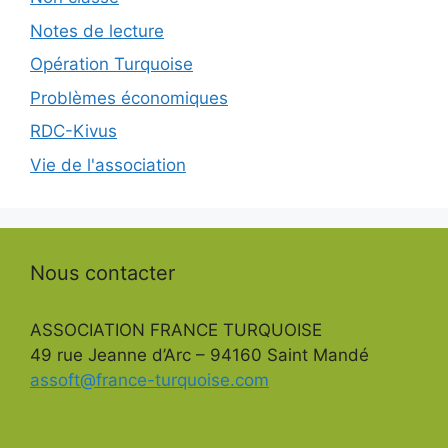
Notes de lecture
Opération Turquoise
Problèmes économiques
RDC-Kivus
Vie de l'association
Nous contacter
ASSOCIATION FRANCE TURQUOISE
49 rue Jeanne d’Arc – 94160 Saint Mandé
assoft@france-turquoise.com