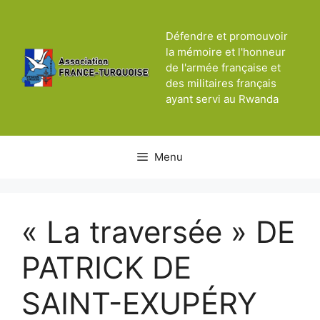
Aller
au
Défendre et promouvoir
contenu
la mémoire et l'honneur
de l'armée française et
des militaires français
ayant servi au Rwanda
Menu
« La traversée » DE
PATRICK DE
SAINT-EXUPÉRY