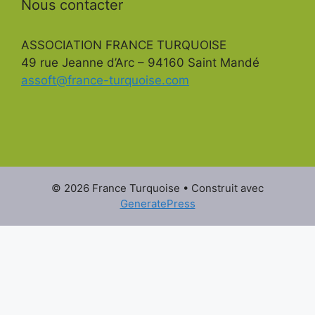
Nous contacter
ASSOCIATION FRANCE TURQUOISE
49 rue Jeanne d’Arc – 94160 Saint Mandé
assoft@france-turquoise.com
© 2026 France Turquoise
• Construit avec
GeneratePress