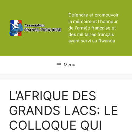
Aller
au
Défendre et promouvoir
contenu
la mémoire et l'honneur
de l'armée française et
des militaires français
ayant servi au Rwanda
Menu
L’AFRIQUE DES
GRANDS LACS: LE
COLLOQUE QUI