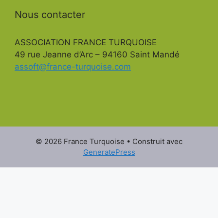
Nous contacter
ASSOCIATION FRANCE TURQUOISE
49 rue Jeanne d’Arc – 94160 Saint Mandé
assoft@france-turquoise.com
© 2026 France Turquoise
• Construit avec
GeneratePress