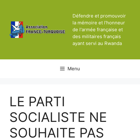
Aller
au
Défendre et promouvoir
contenu
la mémoire et l'honneur
de l'armée française et
des militaires français
ayant servi au Rwanda
Menu
LE PARTI
SOCIALISTE NE
SOUHAITE PAS