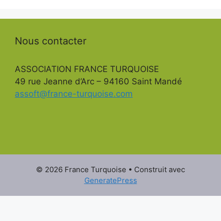
Nous contacter
ASSOCIATION FRANCE TURQUOISE
49 rue Jeanne d’Arc – 94160 Saint Mandé
assoft@france-turquoise.com
© 2026 France Turquoise
• Construit avec
GeneratePress