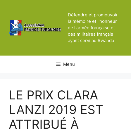
Aller
au
Défendre et promouvoir
contenu
la mémoire et l'honneur
de l'armée française et
des militaires français
ayant servi au Rwanda
Menu
LE PRIX CLARA
LANZI 2019 EST
ATTRIBUÉ À