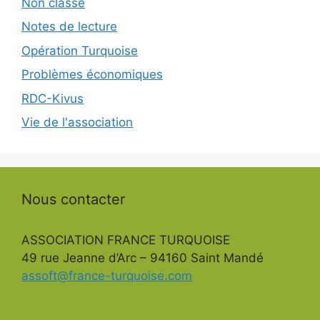
Non classé
Notes de lecture
Opération Turquoise
Problèmes économiques
RDC-Kivus
Vie de l'association
Nous contacter
ASSOCIATION FRANCE TURQUOISE
49 rue Jeanne d’Arc – 94160 Saint Mandé
assoft@france-turquoise.com