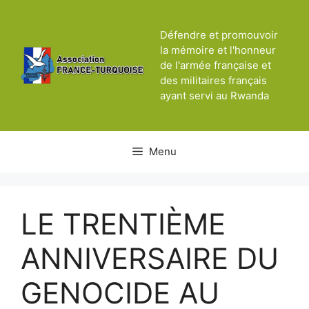
Aller
au
Défendre et promouvoir
contenu
la mémoire et l'honneur
de l'armée française et
des militaires français
ayant servi au Rwanda
Menu
LE TRENTIÈME
ANNIVERSAIRE DU
GENOCIDE AU