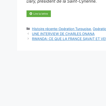
Dary, président de la Saint-Cyrienne.
Lire la lettre
Catégories
Histoire récente-Opération Turquoise
,
Opérati
UNE INTERVIEW DE CHARLES ONANA
RWANDA: CE QUE LA FRANCE SAVAIT ET VE