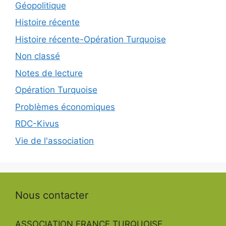
Géopolitique
Histoire récente
Histoire récente-Opération Turquoise
Non classé
Notes de lecture
Opération Turquoise
Problèmes économiques
RDC-Kivus
Vie de l'association
Nous contacter
ASSOCIATION FRANCE TURQUOISE