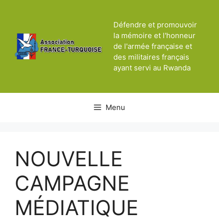
Aller
au
Défendre et promouvoir
contenu
la mémoire et l'honneur
de l'armée française et
des militaires français
ayant servi au Rwanda
Menu
NOUVELLE
CAMPAGNE
MÉDIATIQUE