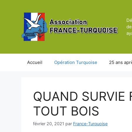
Aller
au
contenu
Dé
de
ay
Accueil
Opération Turquoise
25 ans apr
QUAND SURVIE 
TOUT BOIS
février 20, 2021
par
France-Turquoise