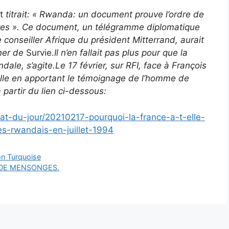
rt
titrait: « Rwanda: un document prouve l’ordre de
aires ». Ce document, un télégramme diplomatique
conseiller Afrique du président Mitterrand, aurait
ner de
Survie.
Il n’en fallait pas plus pour que la
ale, s’agite.Le 17 février, sur RFI, face à François
bulle en apportant le témoignage de l’homme de
 partir du lien ci-dessous:
at-du-jour/20210217-pourquoi-la-france-a-t-elle-
s-rwandais-en-juillet-1994
on Turquoise
 DE MENSONGES.