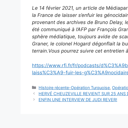
Le 14 février 2021, un article de
Médiapa
la France de laisser s’enfuir les génocid
provenant des archives de Bruno Delay, le 
été communiqué à l’AFP par François Gra
sphère médiatique, toujours avide de scand
Graner, le colonel Hogard dégonflait la 
terrain.Vous pourrez suivre cet entretien à
https://www.rfi.fr/fr/podcasts/d%C3%A9b
laiss%C3%A9-fuir-les-g%C3%A9nocidaire
Catégories
Histoire récente-Opération Turquoise
,
Opérati
HERVÉ CHEUZEVILLE REVIENT SUR 25 ANS
ENFIN UNE INTERVIEW DE JUDI REVER!