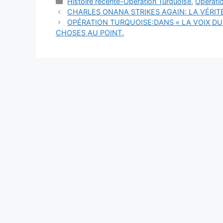
Catégories
Histoire récente-Opération Turquoise
,
Opérati
CHARLES ONANA STRIKES AGAIN: LA VÉRIT
OPÉRATION TURQUOISE:DANS « LA VOIX D
CHOSES AU POINT.