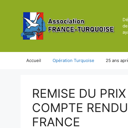
Aller
au
contenu
Dé
de
ay
Accueil
Opération Turquoise
25 ans apr
REMISE DU PRIX
COMPTE RENDU
FRANCE