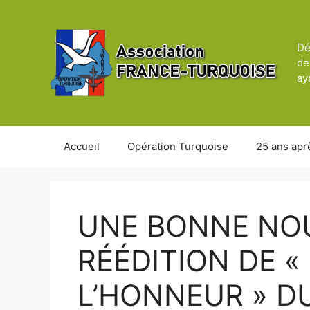
Aller
au
contenu
Dé
de
ay
Accueil
Opération Turquoise
25 ans apr
UNE BONNE NOU
RÉÉDITION DE «
L’HONNEUR » D