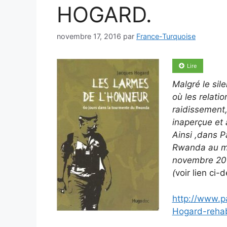
HOGARD.
novembre 17, 2016
par
France-Turquoise
Lire
Malgré le si
où les relat
raidissement,
inaperçue et 
Ainsi ,dans Pa
Rwanda au mom
novembre 2016
(
voir lien ci-
http://www.p
Hogard-rehab