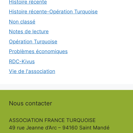
Histoire récente
Histoire récente-Opération Turquoise
Non classé
Notes de lecture
Opération Turquoise
Problèmes économiques
RDC-Kivus
Vie de l'association
Nous contacter
ASSOCIATION FRANCE TURQUOISE
49 rue Jeanne d’Arc – 94160 Saint Mandé