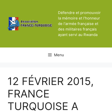
Aller
au
Défendre et promouvoir
contenu
la mémoire et l'honneur
de l'armée française et
des militaires français
ayant servi au Rwanda
Menu
12 FÉVRIER 2015,
FRANCE
TURQUOISE A