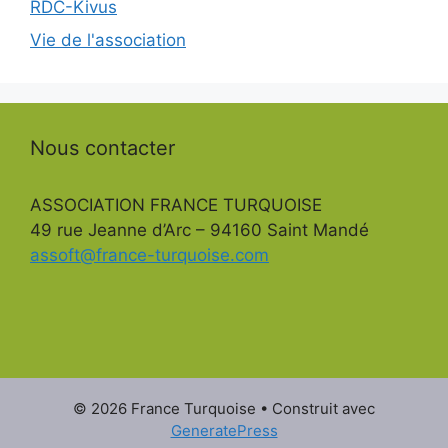
RDC-Kivus
Vie de l'association
Nous contacter
ASSOCIATION FRANCE TURQUOISE
49 rue Jeanne d’Arc – 94160 Saint Mandé
assoft@france-turquoise.com
© 2026 France Turquoise
• Construit avec
GeneratePress