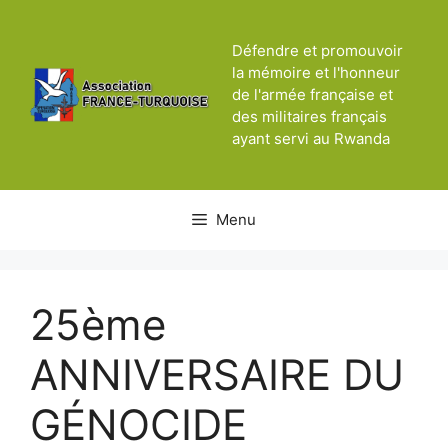
Aller
au
Défendre et promouvoir
contenu
la mémoire et l'honneur
de l'armée française et
des militaires français
ayant servi au Rwanda
Menu
25ème
ANNIVERSAIRE DU
GÉNOCIDE