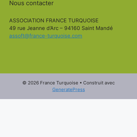
Nous contacter
ASSOCIATION FRANCE TURQUOISE
49 rue Jeanne d’Arc – 94160 Saint Mandé
assoft@france-turquoise.com
© 2026 France Turquoise
• Construit avec
GeneratePress