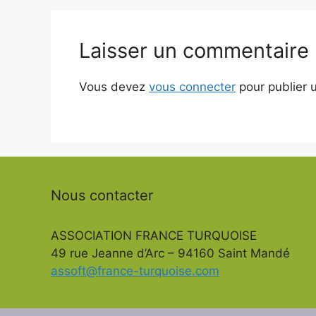
Laisser un commentaire
Vous devez
vous connecter
pour publier 
Nous contacter
ASSOCIATION FRANCE TURQUOISE
49 rue Jeanne d’Arc – 94160 Saint Mandé
assoft@france-turquoise.com