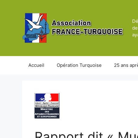
Aller
au
contenu
Dé
de
ay
Accueil
Opération Turquoise
25 ans apr
Rapport dit « Mu