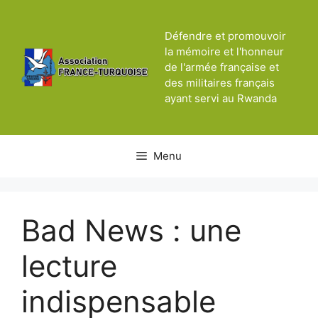
Aller
au
Défendre et promouvoir
contenu
la mémoire et l'honneur
de l'armée française et
des militaires français
ayant servi au Rwanda
Menu
Bad News : une
lecture
indispensable