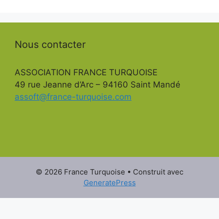
Nous contacter
ASSOCIATION FRANCE TURQUOISE
49 rue Jeanne d’Arc – 94160 Saint Mandé
assoft@france-turquoise.com
© 2026 France Turquoise
• Construit avec
GeneratePress