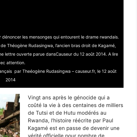
 aux journalistes et
tuels français
ur dénoncer les mensonges qui entourent le drame rwandais.
lle de Théogène Rudasingwa, l’ancien bras droit de Kagamé,
lettre ouverte parue dansCauseur du 12 août 2014. A lire
ec attention.
 français par Theéogène Rudasingwa – causeur.fr, le 12 août
2014
Vingt ans après le génocide qui a
coûté la vie à des centaines de milliers
de Tutsi et de Hutu modérés au
Rwanda, l’histoire réécrite par Paul
Kagamé est en passe de devenir une
vérité officielle pour nombre de