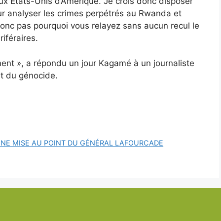
x États-Unis d’Amérique. Je crois donc disposer
ur analyser les crimes perpétrés au Rwanda et
onc pas pourquoi vous relayez sans aucun recul le
iféraires.
ment », a répondu un jour Kagamé à un journaliste
nt du génocide.
UNE MISE AU POINT DU GÉNÉRAL LAFOURCADE