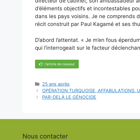
directeur de cabinet, son ambassadeur au
d’éléments objectifs et incontestables po
dans les pays voisins. Je ne comprends d
récit construit par Paul Kagamé et ses thur
D’abord l’attentat. « Je m’en fous éperdu
qui l’interrogeait sur le facteur déclencha
l'article de causeur
Catégories
25 ans après
OPÉRATION TURQUOISE, AFFABULATIONS. 
PAR-DELÀ LE GÉNOCIDE
Nous contacter