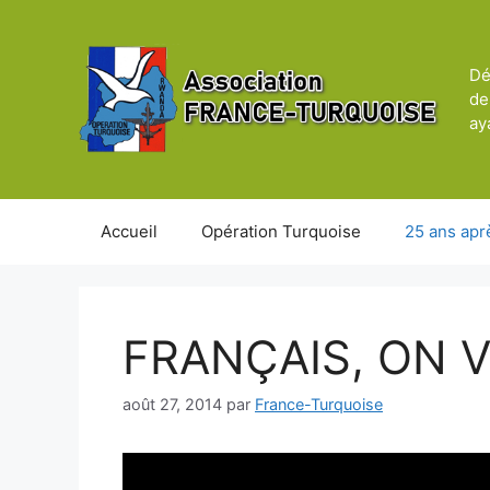
Aller
au
contenu
Dé
de
ay
Accueil
Opération Turquoise
25 ans apr
FRANÇAIS, ON 
août 27, 2014
par
France-Turquoise