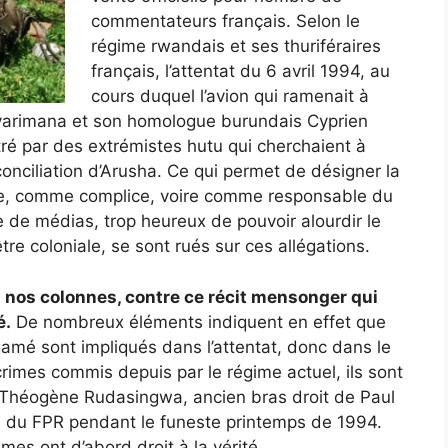
commentateurs français. Selon le
régime rwandais et ses thuriféraires
français, l’attentat du 6 avril 1994, au
cours duquel l’avion qui ramenait à
byarimana et son homologue burundais Cyprien
tré par des extrémistes hutu qui cherchaient à
onciliation d’Arusha. Ce qui permet de désigner la
ue, comme complice, voire comme responsable du
de médias, trop heureux de pouvoir alourdir le
tre coloniale, se sont rués sur ces allégations.
 nos colonnes, contre ce récit mensonger qui
é.
De nombreux éléments indiquent en effet que
gamé sont impliqués dans l’attentat, donc dans le
imes commis depuis par le régime actuel, ils sont
de Théogène Rudasingwa, ancien bras droit de Paul
du FPR pendant le funeste printemps de 1994.
es ont d’abord droit à la vérité.