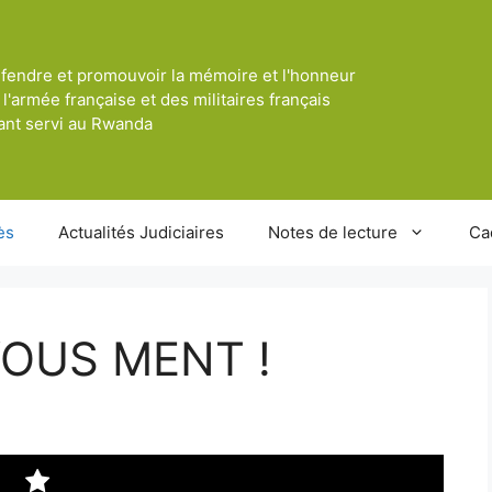
fendre et promouvoir la mémoire et l'honneur
 l'armée française et des militaires français
ant servi au Rwanda
ès
Actualités Judiciaires
Notes de lecture
Ca
VOUS MENT !