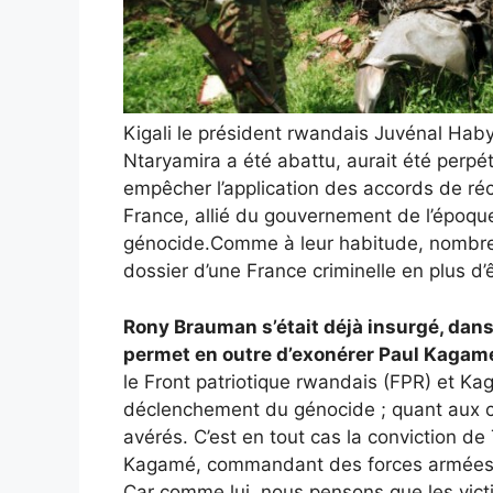
Kigali le président rwandais Juvénal Ha
Ntaryamira a été abattu, aurait été perpé
empêcher l’application des accords de réc
France, allié du gouvernement de l’époq
génocide.Comme à leur habitude, nombre 
dossier d’une France criminelle en plus d’ê
Rony Brauman s’était déjà insurgé, dans
permet en outre d’exonérer Paul Kagam
le Front patriotique rwandais (FPR) et Ka
déclenchement du génocide ; quant aux cr
avérés. C’est en tout cas la conviction 
Kagamé, commandant des forces armées 
Car comme lui, nous pensons que les victim