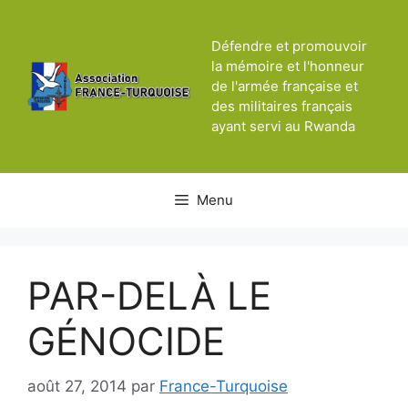
Aller
au
Défendre et promouvoir
contenu
la mémoire et l'honneur
de l'armée française et
des militaires français
ayant servi au Rwanda
Menu
PAR-DELÀ LE
GÉNOCIDE
août 27, 2014
par
France-Turquoise