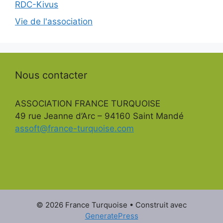
RDC-Kivus
Vie de l'association
Nous contacter
ASSOCIATION FRANCE TURQUOISE
49 rue Jeanne d’Arc – 94160 Saint Mandé
assoft@france-turquoise.com
© 2026 France Turquoise
• Construit avec
GeneratePress