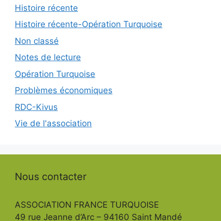
Histoire récente
Histoire récente-Opération Turquoise
Non classé
Notes de lecture
Opération Turquoise
Problèmes économiques
RDC-Kivus
Vie de l'association
Nous contacter
ASSOCIATION FRANCE TURQUOISE
49 rue Jeanne d’Arc – 94160 Saint Mandé