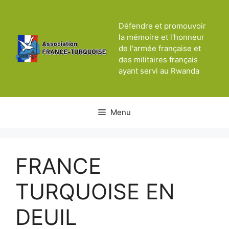
Aller
au
Défendre et promouvoir
contenu
la mémoire et l'honneur
de l'armée française et
des militaires français
ayant servi au Rwanda
Menu
FRANCE
TURQUOISE EN
DEUIL