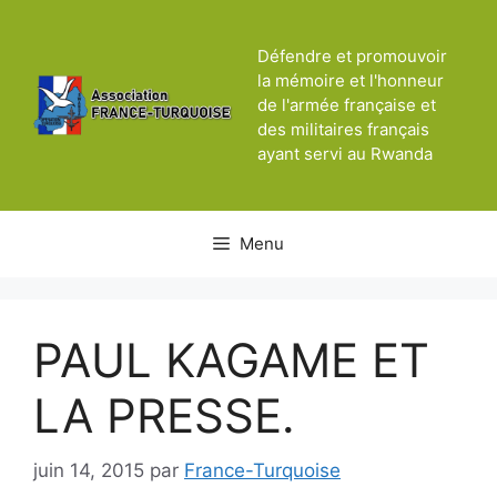
Aller
au
Défendre et promouvoir
contenu
la mémoire et l'honneur
de l'armée française et
des militaires français
ayant servi au Rwanda
Menu
PAUL KAGAME ET
LA PRESSE.
juin 14, 2015
par
France-Turquoise