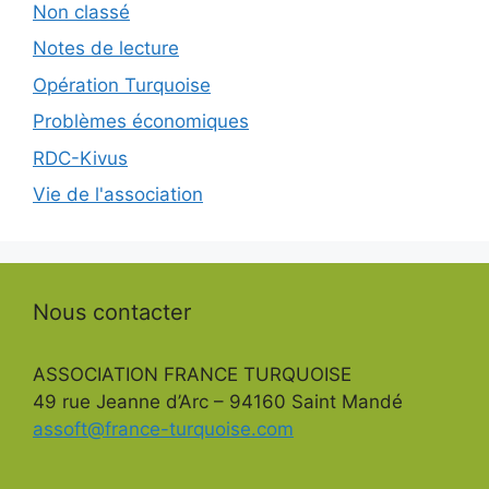
Non classé
Notes de lecture
Opération Turquoise
Problèmes économiques
RDC-Kivus
Vie de l'association
Nous contacter
ASSOCIATION FRANCE TURQUOISE
49 rue Jeanne d’Arc – 94160 Saint Mandé
assoft@france-turquoise.com