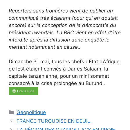
Reporters sans frontières vient de publier un
communiqué très éclairant (pour qui en doutait
encore) sur la conception de la démocratie du
président rwandais. La BBC vient en effet d’être
interdite après la diffusion dune enquête le
mettant notamment en cause…
Dimanche 31 mai, tous les chefs dEtat dAfrique
de lEst étaient conviés à Dar es Salaam, la
capitale tanzanienne, pour un mini sommet
consacré à la crise prolongée au Burundi.
Lire la suite
Catégories
Géopolitique
FRANCE TURQUOISE EN DEUIL
LA RÉGION DES GRANDS LACS EN PROIE