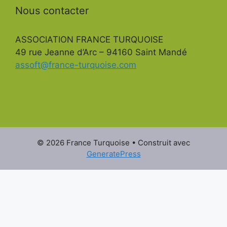
Nous contacter
ASSOCIATION FRANCE TURQUOISE
49 rue Jeanne d’Arc – 94160 Saint Mandé
assoft@france-turquoise.com
© 2026 France Turquoise
• Construit avec
GeneratePress