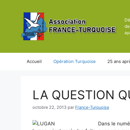
Aller
au
contenu
Dé
de
ay
Accueil
Opération Turquoise
25 ans apr
LA QUESTION Q
octobre 22, 2013
par
France-Turquoise
Dans le numér